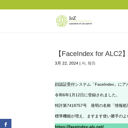
【FaceIndex for 
3月 22, 2024
|
AI
,
報告
顔認証受付システム「FaceIndex」にアル
令和6年1月12日に登録されました。
特許第7418757号 発明の名称「情報
標準機能が増え、ますます使い勝手のよ
https://faceindex-alc.net/