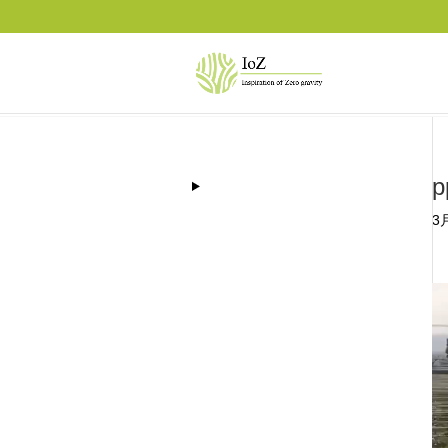
p
3月
動
画
プ
レ
ー
ヤ
ー